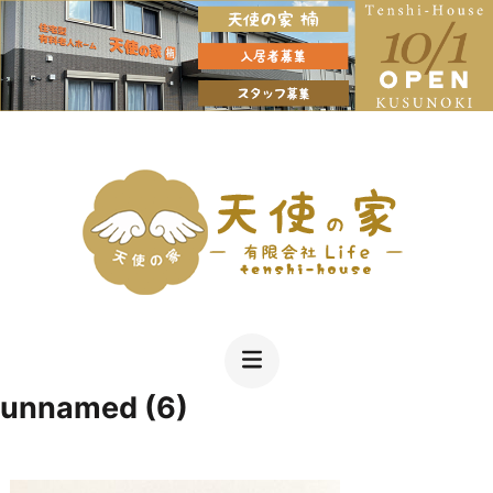
コ
ン
テ
ン
ツ
へ
Just another WordPress site
有限会社LIFE天使の家名古屋市北区の住宅
ス
型老人ホーム １日をしっかり楽しく過ごす
キ
充実のスケジュール お風呂も遊びも毎日
unnamed (6)
ッ
プ
(Enter