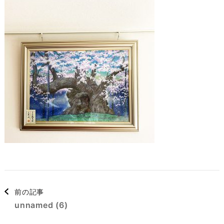
を
押
す)
投
稿
前の記事
ナ
unnamed (6)
ビ
ゲ