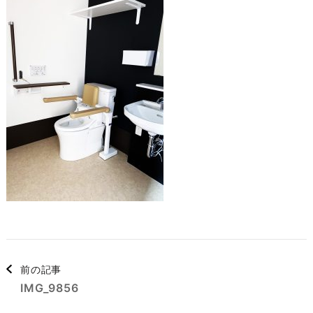
を
押
す)
投
稿
前の記事
ナ
IMG_9856
ビ