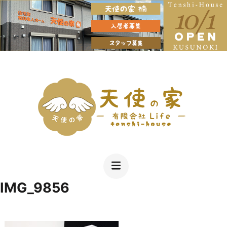
コ
ン
テ
ン
ツ
へ
Just another WordPress site
有限会社LIFE天使の家名古屋市北区の住宅
ス
型老人ホーム １日をしっかり楽しく過ごす
キ
充実のスケジュール お風呂も遊びも毎日
IMG_9856
ッ
プ
(Enter