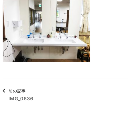
を
押
す)
投
稿
前の記事
ナ
IMG_0636
ビ
ゲ
ー
シ
ョ