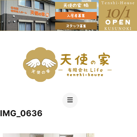
コ
ン
テ
ン
ツ
へ
Just another WordPress site
有限会社LIFE天使の家名古屋市北区の住宅
ス
型老人ホーム １日をしっかり楽しく過ごす
キ
充実のスケジュール お風呂も遊びも毎日
IMG_0636
ッ
プ
(Enter