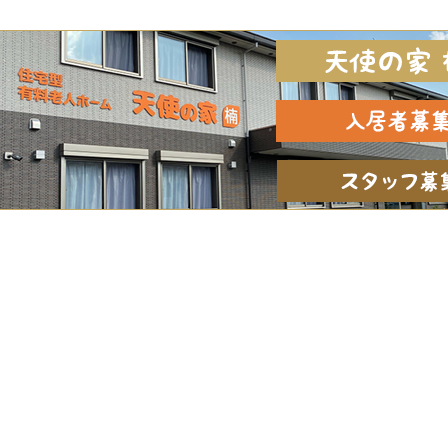
住宅型老人ホーム １日をしっかり楽しく過ご