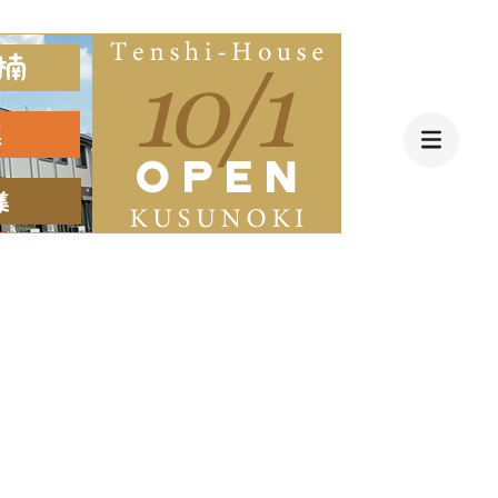
す充実のスケジュール お風呂も遊びも毎日