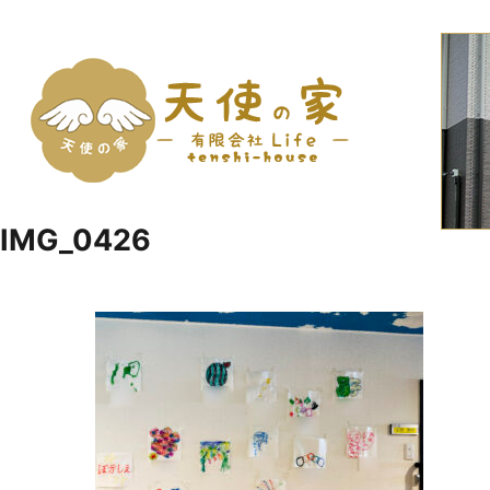
コ
ン
テ
ン
ツ
へ
Just another WordPress site
有限会社LIFE天使の家名古屋市北区の
ス
IMG_0426
キ
ッ
プ
(Enter
を
押
す)